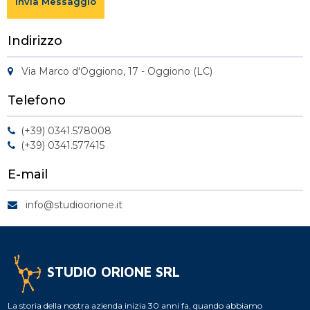
Invia Messaggio
Indirizzo
Via Marco d'Oggiono, 17 - Oggiono (LC)

Telefono
(+39) 0341.578008

(+39) 0341.577415

E-mail
info@studioorione.it

STUDIO ORIONE SRL
La storia della nostra azienda inizia 30 anni fa, quando abbiamo