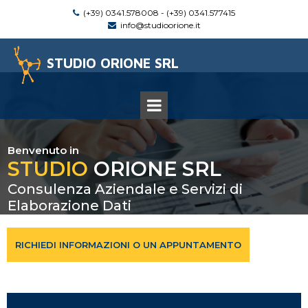
(+39)
0341.578008
- (+39)
0341.577415

info@studioorione.it

STUDIO ORIONE SRL
Benvenuto in
STUDIO
ORIONE SRL
Consulenza Aziendale e Servizi di
Elaborazione Dati
RICHIEDI INFORMAZIONI O UN APPUNTAMENTO