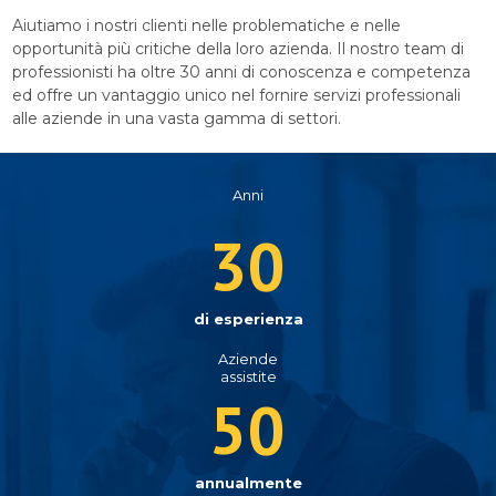
Aiutiamo i nostri clienti nelle problematiche e nelle
opportunità più critiche della loro azienda. Il nostro team di
professionisti ha oltre 30 anni di conoscenza e competenza
ed offre un vantaggio unico nel fornire servizi professionali
alle aziende in una vasta gamma di settori.
Anni
30
di esperienza
Aziende
assistite
50
annualmente